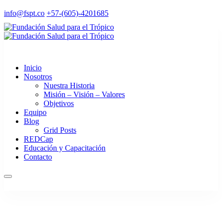
info@fspt.co
+57-(605)-4201685
Inicio
Nosotros
Nuestra Historia
Misión – Visión – Valores
Objetivos
Equipo
Blog
Grid Posts
REDCap
Educación y Capacitación
Contacto