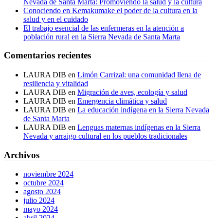
Nevada de Santa Marta: Promoviendo la salud y la cultura
Conociendo en Kemakumake el poder de la cultura en la
salud y en el cuidado
El trabajo esencial de las enfermeras en la atención a
población rural en la Sierra Nevada de Santa Marta
Comentarios recientes
LAURA DIB
en
Limón Carrizal: una comunidad llena de
resiliencia y vitalidad
LAURA DIB
en
Migración de aves, ecología y salud
LAURA DIB
en
Emergencia climática y salud
LAURA DIB
en
La educación indígena en la Sierra Nevada
de Santa Marta
LAURA DIB
en
Lenguas maternas indígenas en la Sierra
Nevada y arraigo cultural en los pueblos tradicionales
Archivos
noviembre 2024
octubre 2024
agosto 2024
julio 2024
mayo 2024
abril 2024