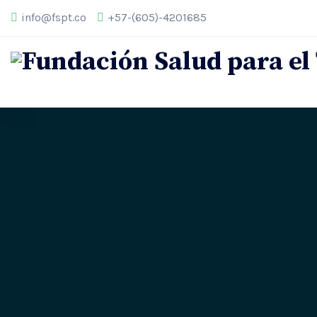
info@fspt.co
+57-(605)-4201685