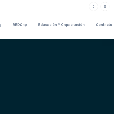
g
REDCap
Educación Y Capacitación
Contacto
e