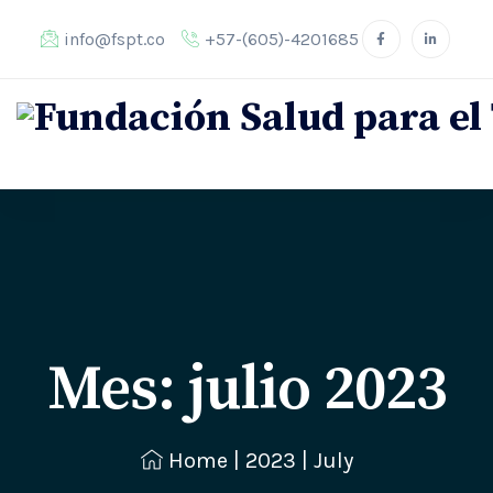
info@fspt.co
+57-(605)-4201685
Mes:
julio 2023
Home
|
2023
|
July