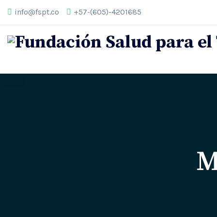
info@fspt.co
+57-(605)-4201685
M