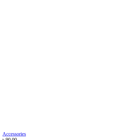
Sunglasses
Home
|
Product
|
Sunglasses
Accessories
৳
90.00