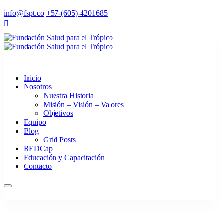
info@fspt.co
+57-(605)-4201685
Inicio
Nosotros
Nuestra Historia
Misión – Visión – Valores
Objetivos
Equipo
Blog
Grid Posts
REDCap
Educación y Capacitación
Contacto