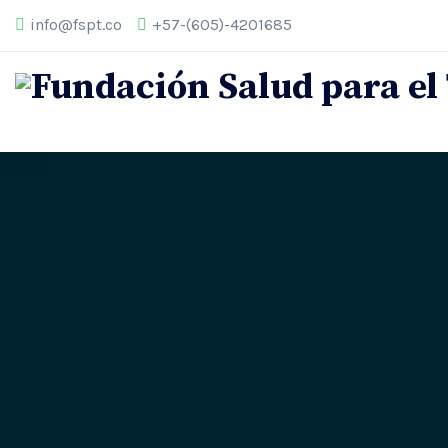
info@fspt.co
+57-(605)-4201685