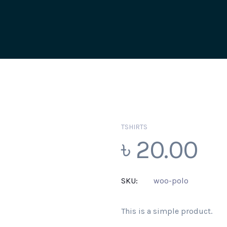
TSHIRTS
৳
20.00
SKU:
woo-polo
This is a simple product.