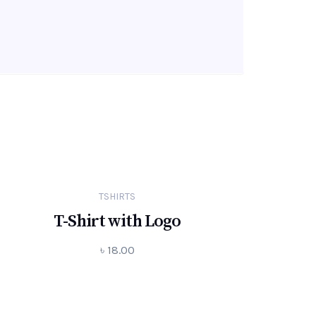
TSHIRTS
T-Shirt with Logo
৳
18.00