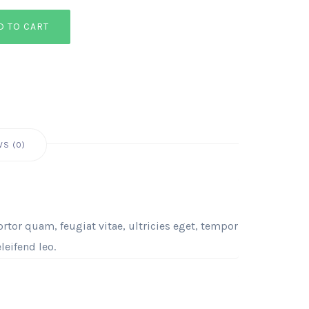
D TO CART
WS (0)
tor quam, feugiat vitae, ultricies eget, tempor
leifend leo.