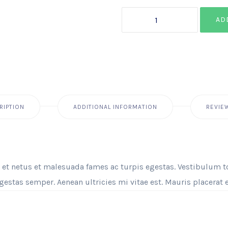
Polo
AD
quantity
RIPTION
ADDITIONAL INFORMATION
REVIE
 et netus et malesuada fames ac turpis egestas. Vestibulum tor
estas semper. Aenean ultricies mi vitae est. Mauris placerat e