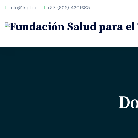
info@fspt.co
+57-(605)-4201685
Do